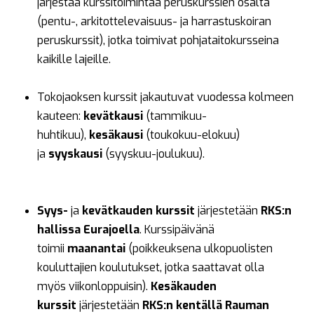
järjestää kurssitoimintaa peruskurssien osalta
(pentu-, arkitottelevaisuus- ja harrastuskoiran
peruskurssit), jotka toimivat pohjataitokursseina
kaikille lajeille.
Tokojaoksen kurssit jakautuvat vuodessa kolmeen
kauteen:
kevätkausi
(tammikuu-
huhtikuu),
kesäkausi
(toukokuu-elokuu)
ja
syyskausi
(syyskuu-joulukuu).
Syys-
ja
kevätkauden kurssit
järjestetään
RKS:n
hallissa Eurajoella
. Kurssipäivänä
toimii
maanantai
(poikkeuksena ulkopuolisten
kouluttajien koulutukset, jotka saattavat olla
myös viikonloppuisin).
Kesäkauden
kurssit
järjestetään
RKS:n kentällä Rauman