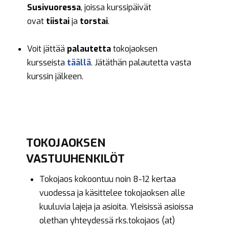
Susivuoressa
, joissa kurssipäivät
ovat
tiistai
ja
torstai
.
Voit jättää
palautetta
tokojaoksen
kursseista
täällä
. Jätäthän palautetta vasta
kurssin jälkeen.
TOKOJAOKSEN
VASTUUHENKILÖT
Tokojaos kokoontuu noin 8-12 kertaa
vuodessa ja käsittelee tokojaoksen alle
kuuluvia lajeja ja asioita. Yleisissä asioissa
olethan yhteydessä rks.tokojaos (at)